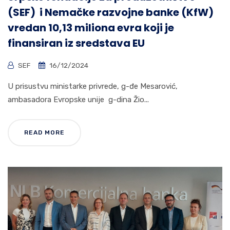
(SEF) i Nemačke razvojne banke (KfW)
vredan 10,13 miliona evra koji je
finansiran iz sredstava EU
SEF
16/12/2024
U prisustvu ministarke privrede, g-đe Mesarović,
ambasadora Evropske unije g-dina Žio...
READ MORE