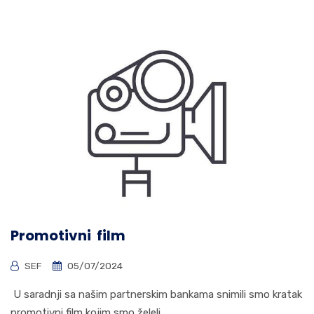
Promotivni film
SEF
05/07/2024
U saradnji sa našim partnerskim bankama snimili smo kratak
promotivni film kojim smo želeli ...